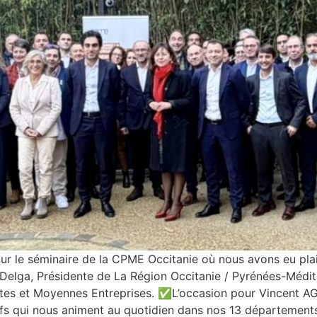
r le séminaire de la CPME Occitanie où nous avons eu plais
le Delga, Présidente de La Région Occitanie / Pyrénées-Mé
etites et Moyennes Entreprises. ✅L’occasion pour Vincent 
ifs qui nous animent au quotidien dans nos 13 départements 