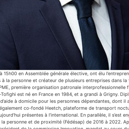
à 15h00 en Assemblée générale élective, ont élu l’entrepre
 à la personne et créateur de plusieurs entreprises dans la 
CPME, première organisation patronale interprofessionnelle 
a-Tofighi est né en France en 1984, et a grandi à Grigny. Di
 d’aide à domicile pour les personnes dépendantes, dont il a 
 également co-fondé Heetch, plateforme de transport noctur
ourd’hui présentes à l’international. En parallèle, il s’est e
 à la personne et de proximité (Fédésap) de 2016 à 2022. A
résident de la commission Innovation, mandat au cours d