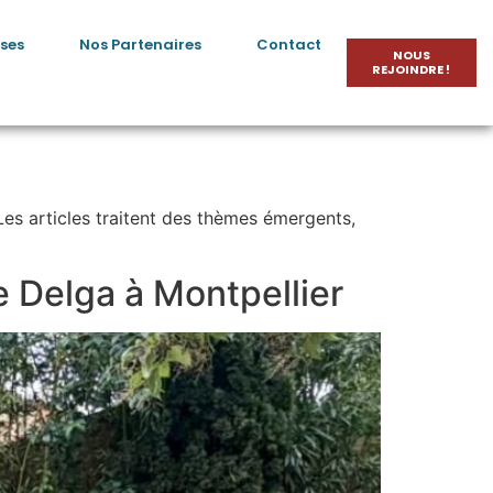
ses
Nos Partenaires
Contact
NOUS
REJOINDRE !
 Les articles traitent des thèmes émergents,
e Delga à Montpellier