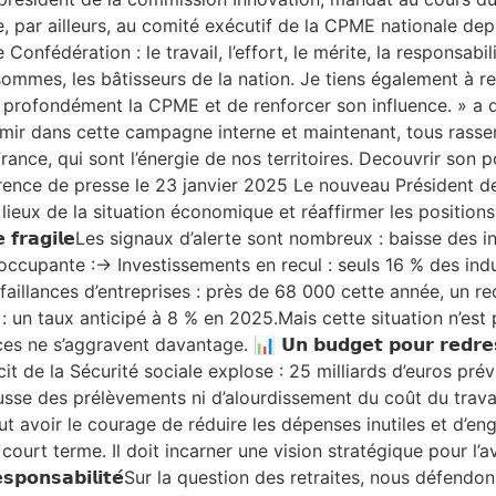
e, par ailleurs, au comité exécutif de la CPME nationale de
onfédération : le travail, l’effort, le mérite, la responsabil
sommes, les bâtisseurs de la nation. Je tiens également à 
mer profondément la CPME et de renforcer son influence. » 
Amir dans cette campagne interne et maintenant, tous rass
ance, qui sont l’énergie de nos territoires. Decouvrir son po
férence de presse le 23 janvier 2025 Le nouveau Président 
lieux de la situation économique et réaffirmer les position
𝗺𝗶𝗾𝘂𝗲 𝗳𝗿𝗮𝗴𝗶𝗹𝗲Les signaux d’alerte sont nombreux : baiss
occupante :-> Investissements en recul : seuls 16 % des ind
aillances d’entreprises : près de 68 000 cette année, un 
 un taux anticipé à 8 % en 2025.Mais cette situation n’est p
s’aggravent davantage. 📊 𝗨𝗻 𝗯𝘂𝗱𝗴𝗲𝘁 𝗽𝗼𝘂𝗿 𝗿𝗲𝗱𝗿𝗲𝘀
icit de la Sécurité sociale explose : 25 milliards d’euros p
sse des prélèvements ni d’alourdissement du coût du travail
aut avoir le courage de réduire les dépenses inutiles et d’
urt terme. Il doit incarner une vision stratégique pour l’a
𝗻𝗰𝗲 𝗲𝘁 𝗿𝗲𝘀𝗽𝗼𝗻𝘀𝗮𝗯𝗶𝗹𝗶𝘁𝗲́Sur la question des retraites, n