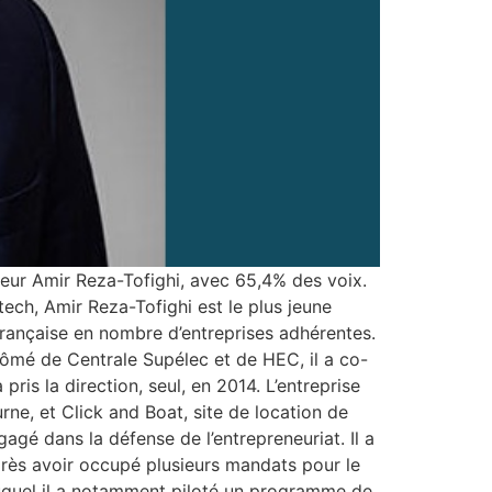
neur Amir Reza-Tofighi, avec 65,4% des voix.
tech, Amir Reza-Tofighi est le plus jeune
française en nombre d’entreprises adhérentes.
plômé de Centrale Supélec et de HEC, il a co-
pris la direction, seul, en 2014. L’entreprise
ne, et Click and Boat, site de location de
ngagé dans la défense de l’entrepreneuriat. Il a
près avoir occupé plusieurs mandats pour le
uquel il a notamment piloté un programme de