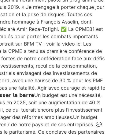
puis 2019. « Je m’engage à porter chaque jour
isation et la prise de risques. Toutes ces
rendre hommage à François Asselin, dont
a déclaré Amir Reza-Tofighi. ✅ La CPME81 est
emblés pour porter les combats importants
rtrait sur BFM TV : voir la video ici Les
de la CPME a tenu sa première conférence de
s fortes de notre confédération face aux défis
e des investissements, recul de la consommation,
ustriels envisagent des investissements de
record, avec une hausse de 30 % pour les PME
as une fatalité. Agir avec courage et rapidité
𝗲𝗿 𝗹𝗮 𝗯𝗮𝗿𝗿𝗲Un budget est une nécessité,
révus en 2025, soit une augmentation de 40 %
, ce qui tuerait encore plus l’investissement
engager des réformes ambitieuses.Un budget
venir de notre pays et de ses entreprises. 💬
ous défendons le paritarisme. Ce conclave des partenaires