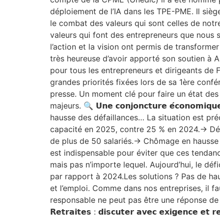
déploiement de l’IA dans les TPE-PME. Il sièg
le combat des valeurs qui sont celles de notre C
valeurs qui font des entrepreneurs que nous 
l’action et la vision ont permis de transfor
très heureuse d’avoir apporté son soutien à 
pour tous les entrepreneurs et dirigeants de Fr
grandes priorités fixées lors de sa 1ère con
presse. Un moment clé pour faire un état des 
majeurs. 🔍 𝗨𝗻𝗲 𝗰𝗼𝗻𝗷𝗼𝗻𝗰𝘁𝘂𝗿𝗲 𝗲́𝗰𝗼𝗻
hausse des défaillances… La situation est pré
capacité en 2025, contre 25 % en 2024.-> Déf
de plus de 50 salariés.-> Chômage en hausse :
est indispensable pour éviter que ces tendances ne 
mais pas n’importe lequel. Aujourd’hui, le déf
par rapport à 2024.Les solutions ? Pas de hau
et l’emploi. Comme dans nos entreprises, il f
responsable ne peut pas être une réponse de co
𝗥𝗲𝘁𝗿𝗮𝗶𝘁𝗲𝘀 : 𝗱𝗶𝘀𝗰𝘂𝘁𝗲𝗿 𝗮𝘃𝗲𝗰 𝗲𝘅𝗶𝗴𝗲