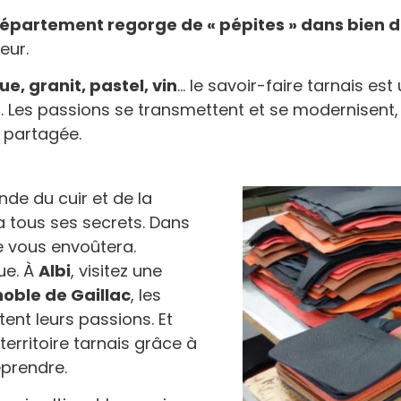
épartement regorge de « pépites » dans bien des
eur.
e, granit, pastel, vin
… le savoir-faire tarnais est
s
. Les passions se transmettent et se modernisent,
é partagée.
nde du cuir et de la
ra tous ses secrets. Dans
ne vous envoûtera.
ue. À
Albi
, visitez une
noble de Gaillac
, les
ent leurs passions. Et
territoire tarnais grâce à
prendre.