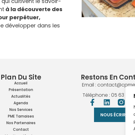
qui cultivent le savoir-
nt
à la découverte des
pour perpétuer,
se développer dans les
Plan Du Site
Restons En Con
Accueil
Email : contact@cpme-
Présentation
Téléphone : 05 63 40 
Actualités
Agenda
Nos Services
NOUS ÉCRIRE
PME Tarnaises
Nos Partenaires
Contact