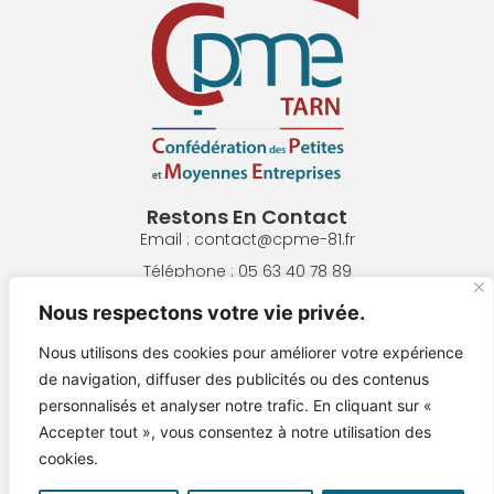
Restons En Contact
Email : contact@cpme-81.fr
Téléphone : 05 63 40 78 89
Adresse : 8 Pl. de la République, 81300 Graulhet
Nous respectons votre vie privée.
Nous utilisons des cookies pour améliorer votre expérience
NOUS ÉCRIRE
de navigation, diffuser des publicités ou des contenus
personnalisés et analyser notre trafic. En cliquant sur «
NOUS REJOINDRE !
Accepter tout », vous consentez à notre utilisation des
cookies.
Mentions Légales