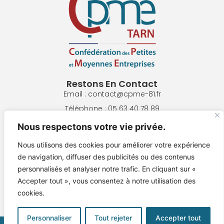
Restons En Contact
Email : contact@cpme-81.fr
Téléphone : 05 63 40 78 89
Adresse : 8 Pl. de la République, 81300 Graulhet
Nous respectons votre vie privée.
Nous utilisons des cookies pour améliorer votre expérience
NOUS ÉCRIRE
de navigation, diffuser des publicités ou des contenus
personnalisés et analyser notre trafic. En cliquant sur «
NOUS REJOINDRE !
Accepter tout », vous consentez à notre utilisation des
cookies.
Mentions Légales
Personnaliser
Tout rejeter
Accepter tout