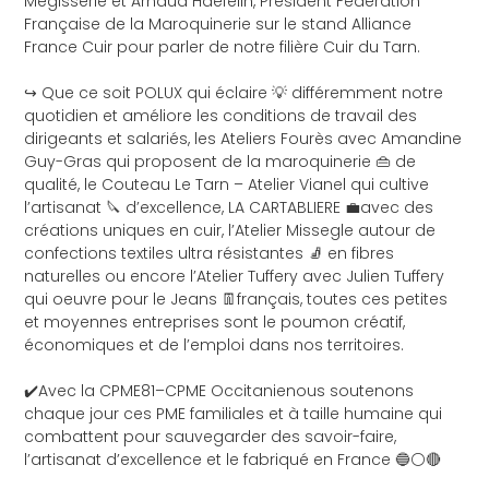
Mégisserie
et
Arnaud Haefelin
, Président
Fédération
Française de la Maroquinerie
sur le stand
Alliance
France Cuir
pour parler de notre filière
Cuir
du Tarn.
↪️ Que ce soit
POLUX
qui éclaire 💡 différemment notre
quotidien et améliore les conditions de travail des
dirigeants et salariés, les
Ateliers Fourès
avec Amandine
Guy-Gras qui proposent de la maroquinerie 👜 de
qualité, le
Couteau Le Tarn – Atelier Vianel
qui cultive
l’artisanat 🔪 d’excellence,
LA CARTABLIERE
💼avec des
créations uniques en cuir, l’
Atelier Missegle
autour de
confections textiles ultra résistantes 🧦 en fibres
naturelles ou encore l’
Atelier Tuffery
avec
Julien Tuffery
qui oeuvre pour le Jeans 👖français, toutes ces petites
et moyennes entreprises sont le poumon créatif,
économiques et de l’emploi dans nos territoires.
✔️Avec la
CPME81
–
CPME Occitanie
nous soutenons
chaque jour ces PME familiales et à taille humaine qui
combattent pour sauvegarder des savoir-faire,
l’artisanat d’excellence et le fabriqué en France 🔵⚪️🔴