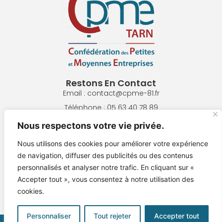
Restons En Contact
Email : contact@cpme-81.fr
Téléphone : 05 63 40 78 89
Adresse : 8 Pl. de la République, 81300 Graulhet
Nous respectons votre vie privée.
Nous utilisons des cookies pour améliorer votre expérience
NOUS ÉCRIRE
de navigation, diffuser des publicités ou des contenus
personnalisés et analyser notre trafic. En cliquant sur «
NOUS REJOINDRE !
Accepter tout », vous consentez à notre utilisation des
cookies.
Mentions Légales
Personnaliser
Tout rejeter
Accepter tout