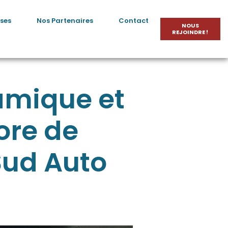
ses
Nos Partenaires
Contact
NOUS
REJOINDRE !
amique et
ore de
Sud Auto