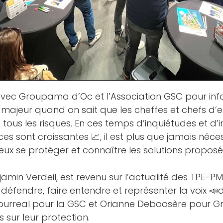
 avec
Groupama d’Oc
et l’
Association GSC
pour inf
t majeur quand on sait que les cheffes et chefs d’
 tous les risques. En ces temps d’inquiétudes et d’i
ces sont croissantes 📈, il est plus que jamais né
eux se protéger et connaître les solutions proposé
jamin Verdeil
, est revenu sur l’actualité des TPE-P
éfendre, faire entendre et représenter la voix 📣de
urreal
pour la GSC et
Orianne Deboosère
pour
G
sur leur protection.