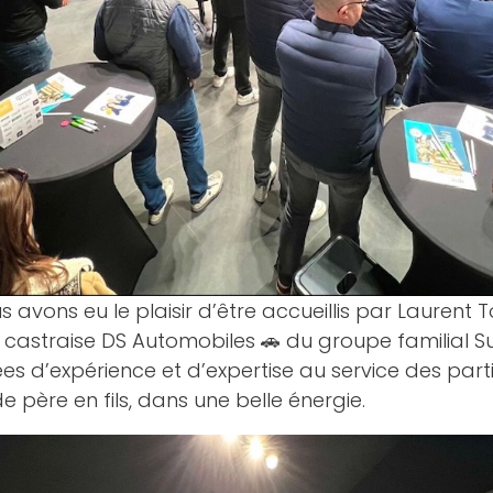
avons eu le plaisir d’être accueillis par
Laurent 
n castraise
DS Automobiles
🚗 du groupe familial 
 d’expérience et d’expertise au service des partic
e père en fils, dans une belle énergie.