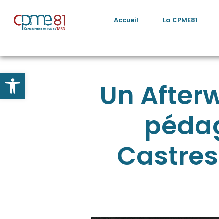
Accueil
La CPME81
Ouvrir la barre d’outils
Un After
pédag
Castres