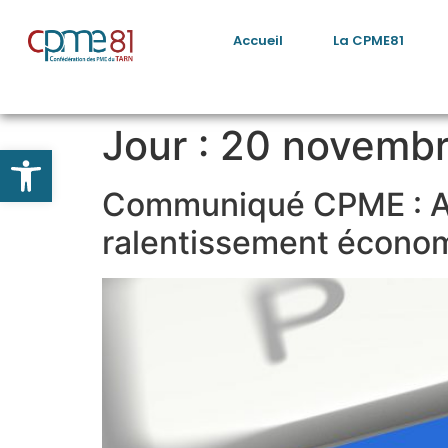
Accueil
La CPME81
Jour :
20 novemb
Ouvrir la barre d’outils
Communiqué CPME : Augm
ralentissement écono