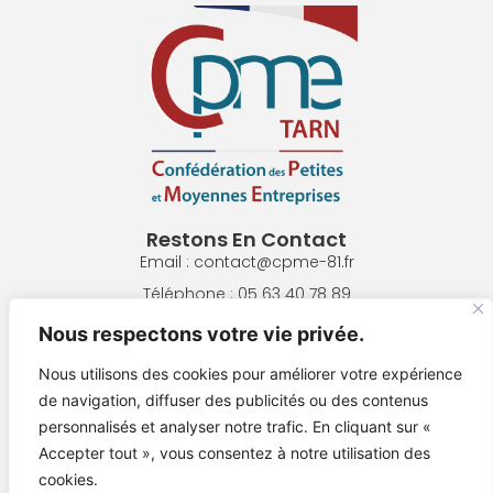
Restons En Contact
Email : contact@cpme-81.fr
Téléphone : 05 63 40 78 89
Adresse : 8 Pl. de la République, 81300 Graulhet
Nous respectons votre vie privée.
Nous utilisons des cookies pour améliorer votre expérience
NOUS ÉCRIRE
de navigation, diffuser des publicités ou des contenus
personnalisés et analyser notre trafic. En cliquant sur «
NOUS REJOINDRE !
Accepter tout », vous consentez à notre utilisation des
cookies.
Mentions Légales